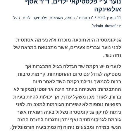
נוער ע"י פלסטיקאי ילדים, ד"ר אסף
אולשינקה
11 במרץ 2024
/
/
/
0 תגובות
ב
חזה
,
מאמרים
,
פלסטיקה ילדים
על
ידי
'admin_drasaf'
גניקומסטיה היא תופעה מוכרת ולא נעימה אסתטית
לבני נוער וגברים צעירים, אשר מתבטאת במראה של
חזה נשי.
לנערים יש רקמת שד הגדלה בגיל התבגרות אך
מפסיקה לגדול עם סיום ההתפתחות. קיימות סיבות
רבות להמשך גדילת רקמת השד לאחר סיום
ההתבגרות: השכיחה ביותר הינה אדיופטי (ממקור לא
ברור), לאחר מכן משקל עודף, אך יכולות להיות בעיות
רפואיות נוספות לא שפירות הגורמות למצב זה. לפני
ניתוח לתיקון גניקומסטיה נשלול בעיה רפואית אשר
גורמת לגניקומסטיה ואף יתכן ותגרום לחזרת החזה
הנשי במידה ומבצעים ניתוח (דוגמת בעיה הורמונלית).