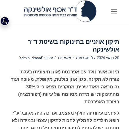
תיקון אוזניים בתינוקות בשיטת ד"ר
אולשינקה
30 במאי 2024
/
/
/
0 תגובות
ב
מאמרים
על ידי
'admin_drasaf'
תינוק אשר נולד עם אפרכסת (אוזן חיצונית) בעלת
צורה לא תקינה, כגון אוזן בולטת, מקופלת, מעוכה ועוד
זה מראה מאוד שכיח. מחקרים מצאו כי ל 30%
מהתינוקות יש מידה מסוימת של עיוות (דפורמציה)
בצורת האפרכסת.
לעיתים עיוות זה חולף מעצמו, ועד כה היה מקובל ע"י
רופא הילדים להמליץ לחכות לתיקון עצמי ובמידה ולא
מסתדר יש להמתין לתיקון ניתוחי בגיל מבוגר יותר