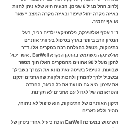
(לרוב החל מגיל 6 שנים(. הבעיה היא שלא ניתן לחזות
באיזה מקרה יחול שיפור ובאיזה מקרה המצב יישאר
או אף יחמיר.
ד"ר אסף אולשינקה, פלסטיקאי ילדים בכיר, בעל
הנסיון הרב ביותר בארץ בטיפול בעיוותי אוזניים
בתינוקות, מטפל בהצלחה רבה במקרים אלו. ד"ר
אולשינקה משתמש בהתקן הנקרא EarWell , אשר יכול
לתקן מעל ל 90 אחוזים מהמקרים האלו תוך מספר
שבועות. הטיפול בשיטה זאת מונע את הצורך בשבילך
ובשביל ילדך להמתין ולחכות ולקוות שהאוזניים יתקנו
את עצמן. היא גם מונעת את כל הכאב, החרדה
והטראומה של לגדול עם אוזניים לא תקינות.
תיקון האוזניים של התינוקות, הוא טיפול לא ניתוחי,
מהיר וללא כאבים.
השימוש במערכת EarWell הוכח כיעיל אחרי ניסיון של