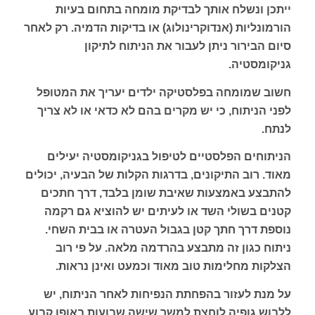
ייתכן ונשלח אותך לבדיקת מומחה בתחום בעיות
הורמונליות (אנדוקרינולוג) או בדיקות הדמיה. רק לאחר
סיום הבירור ניתן לעבור את הניתוח לתיקון
גניקומסטיה.
חשוב שמומחה בפלסטיקה ילדים יעריך את המטופל
לפני הניתוח, כי יש מקרים בהם לא כדאי או לא צריך
לנתח.
הניתוחים הפלסטיים לטיפול בגניקומסטיה יעילים
מאוד. רוב התיקונים, בדרגות הקלות של הבעיה, יכולים
להתבצע באמצעות שאיבת שומן בלבד, דרך חתכים
קטנים בשולי השד או לעיתים יש להוציא גם רקמה
נוספת דרך חתך קטן בגבול העטרה או בבית השחי.
ניתוח כגון זה מתבצע בהרדמה מלאה. על פי רוב
הצלקות מחלימות טוב מאוד וכמעט ואינן נראות.
על מנת לעזור בהפחתת הנפיחות לאחר הניתוח, יש
ללבוש גופיה לוחצת למשך שישה שבועות באופן קבוע.