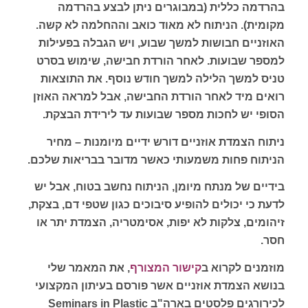
בהרדמה כללית (במבוגרים ניתן לבצע בהרדמה
מקומית). הניתוח לא מאוד כואב וההחלמה לא קשה.
האוזניים חבושות למשך שבוע, ויש הגבלה בפעילות
למספר שבועות. לאחר הורדת חבישה, שימוש בסרט
טניס למשך הלילה למשך חודש נוסף. את התוצאות
רואים מיד לאחר הורדת החבישה, אבל למראה האוזן
הסופי יש לחכות מספר שבועות עד לירידת הבצקת.
ניתוח הצמדת אוזניים דורש ידיים מיומנות – מחיר
הניתוח פחות משמעותי כאשר מדובר בבריאות שלכם.
בידיים של מנתח מיומן, הניתוח נחשב בטוח, אבל יש
לדעת כי יכולים להופיע סיבוכים כגון שטפי דם, בצקת,
זיהומים, צלקות לא יפות, אסימטריה, הצמדת יתר או
חסר.
מוזמנים לקרוא ב
קישור המצורף
, את המאמר שלי
בנושא הצמדת אוזניים אשר פורסם בעיתון המקצועי
לכירורגים פלסטים בארה"ב Seminars in Plastic