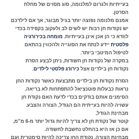
בעייתיות ולגרום למלנומה, סוג מסוים של מחלת
הסרטן.
אמנם מלנומה נפוצה יותר בגיל מבוגר, אך אם לילדכם
יש נקודות חן רבות יש לשים לב ולעקוב בקפידה בכדי
לוודא כי הן אכן אינן בעייתיות.
מומחה בכירורגיה
פלסטית
יידע לנתח את הסוגייה ולהכווין בהתאם
לטיפול המיטבי ביותר.
במקרה של נקודות חן חשודות, ניתן לבצע הסרת
נקודות חן בילדים אצל
כירורג פלסטי לילדים
.
הסרת נקודות חן בילדים מתבצעת כאשר נקודות החן
נראות כבעלות פוטנציאל להתפתחות לא בריאה.
הסימנים אותם בודקים בכדי לדעת האם נקודת חן
עשויה להיות בעייתית הם הגודל, הצורה והצבע.
מבחינת הגודל,
קוטר של נקודת חן לא צריך להיות גדול יותר מ-6 מ"מ,
אם כן אז היא בהחלט נחשבת לחשודה.
מבחינת הצורה, נקודת החן צריכה להיות סימטרית ועם